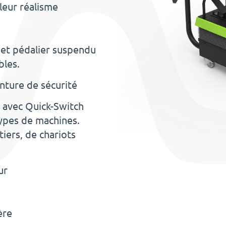
eur réalisme
P et pédalier suspendu
bles.
nture de sécurité
 avec Quick-Switch
types de machines.
iers, de chariots
ur
ère